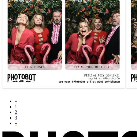
«
1
2
3
»