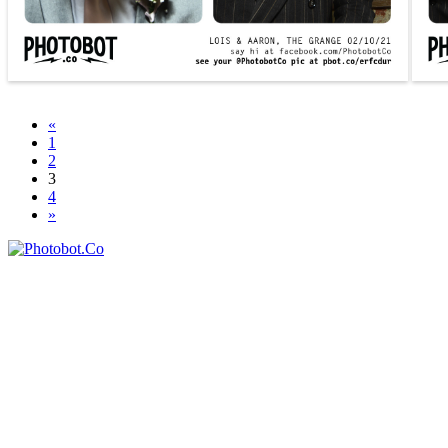
«
1
2
3
4
»